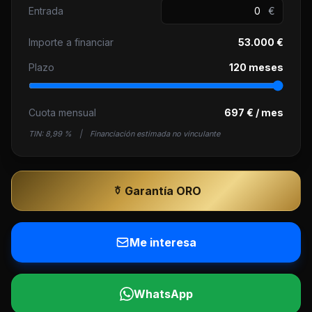
Entrada
€
Importe a financiar
53.000 €
Plazo
120 meses
Cuota mensual
697 € / mes
TIN:
8,99 %
|
Financiación estimada no vinculante
Garantía ORO
Me interesa
WhatsApp