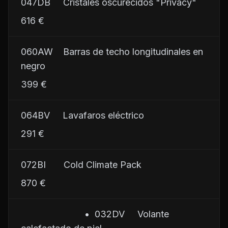
047DB     Cristales oscurecidos "Privacy"
616 €
060AW    Barras de techo longitudinales en 
negro
399 €
064BV     Lavafaros eléctrico
291 €
072BI       Cold Climate Pack
870 €
                         •  032DV     Volante 