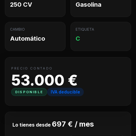
250 CV
Gasolina
CAMBIO
ETIQUETA
Automático
C
PRECIO CONTADO
53.000 €
IVA deducible
DISPONIBLE
697 € / mes
Lo tienes desde