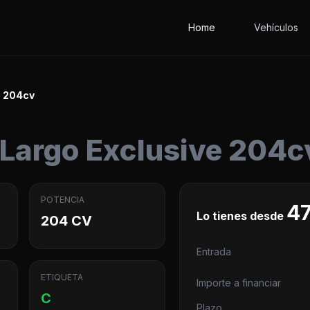
Home
Vehículos
e 204cv
 Largo Exclusive 204c
POTENCIA
47
Lo tienes desde
204 CV
Entrada
ETIQUETA
Importe a financiar
C
Plazo