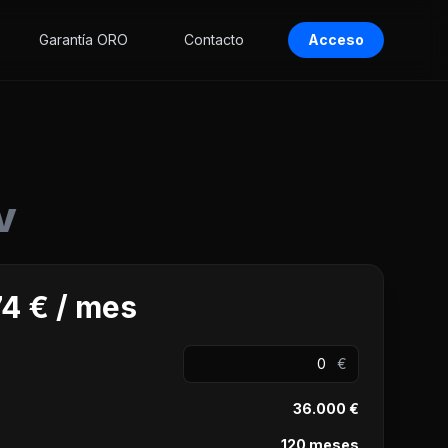
Garantía ORO
Contacto
Acceso
v
4 € / mes
€
36.000 €
120 meses