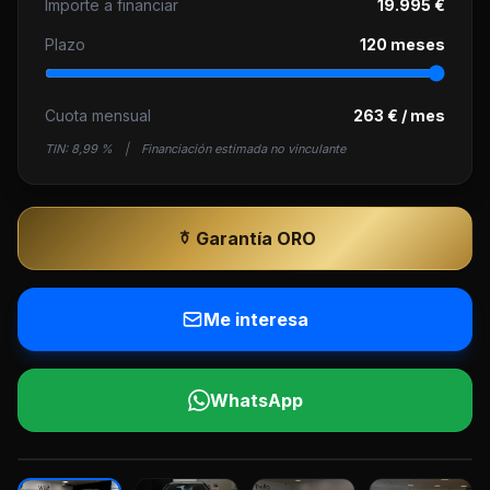
Importe a financiar
19.995 €
Plazo
120 meses
Cuota mensual
263 € / mes
TIN:
8,99 %
|
Financiación estimada no vinculante
Garantía ORO
Me interesa
WhatsApp