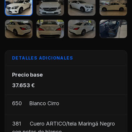
+28
DETALLES ADICIONALES
Precio base	
37.653 €
650     Blanco Cirro
381      Cuero ARTICO/tela Maringá Negro 
con notas de blanco