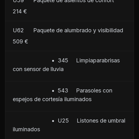
U59      Paquete de asientos de confort
214 €
U62      Paquete de alumbrado y visibilidad
509 €
                         •  345     Limpiaparabrisas 
con sensor de lluvia
                         •  543     Parasoles con 
espejos de cortesía iluminados
                         •  U25     Listones de umbral 
iluminados